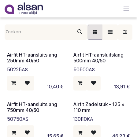
Overslaan naar inhoud
Airfit HT-aansluitslang
Airfit HT-aansluitslang
250mm 40/50
500mm 40/50
50225AS
50500AS
10,40
€
13,91
€
Airfit HT-aansluitslang
Airfit Zadelstuk - 125 x
750mm 40/50
110 mm
50750AS
130110KA
15,65
€
46,23
€