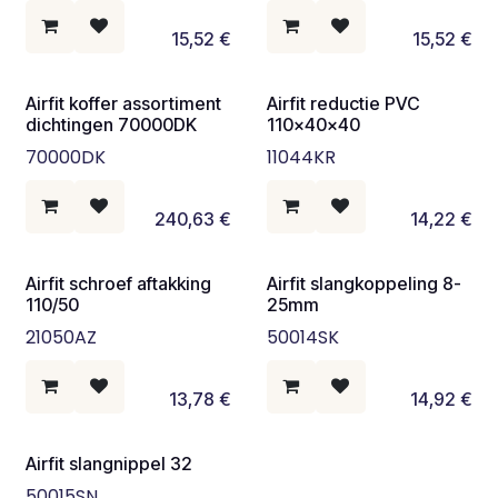
15,52
€
15,52
€
Airfit koffer assortiment
Airfit reductie PVC
dichtingen 70000DK
110x40x40
70000DK
11044KR
240,63
€
14,22
€
Airfit schroef aftakking
Airfit slangkoppeling 8-
110/50
25mm
21050AZ
50014SK
13,78
€
14,92
€
Airfit slangnippel 32
50015SN