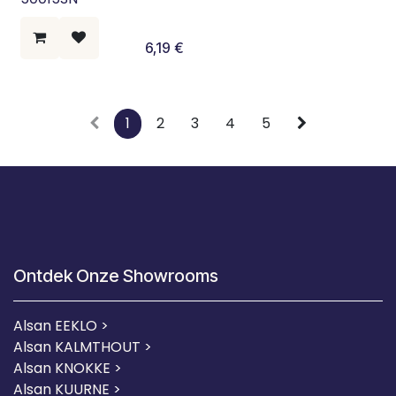
6,19
€
1
2
3
4
5
Ontdek Onze Showrooms
Alsan EEKLO >
Alsan KALMTHOUT >
Alsan KNOKKE >
Alsan KUURNE
>