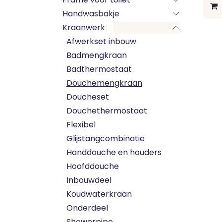
Handwasbakje
Kraanwerk
Afwerkset inbouw
Badmengkraan
Badthermostaat
Douchemengkraan
Doucheset
Douchethermostaat
Flexibel
Glijstangcombinatie
Handdouche en houders
Hoofddouche
Inbouwdeel
Koudwaterkraan
Onderdeel
Showerpipe