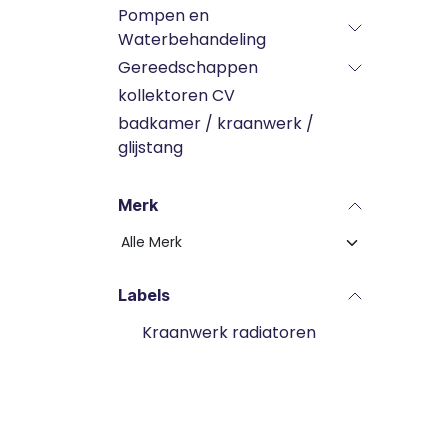
Pompen en
Waterbehandeling
Gereedschappen
kollektoren CV
badkamer / kraanwerk /
glijstang
Merk
Labels
Kraanwerk radiatoren
EnergyBox
Warmtepomp toebehoren
Warmtepomp
Expansievat verwarming