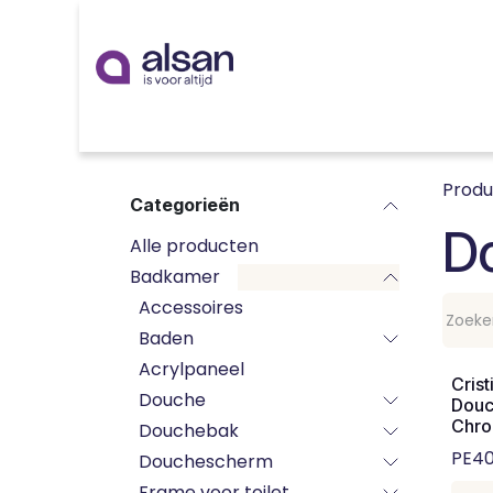
Overslaan naar inhoud
Inspiratie
badkamer
keuken
technieken
Prod
Categorieën
D
Alle producten
Badkamer
Accessoires
Baden
Acrylpaneel
Crist
Douche
Douc
Chr
Douchebak
PE40
Douchescherm
Frame voor toilet