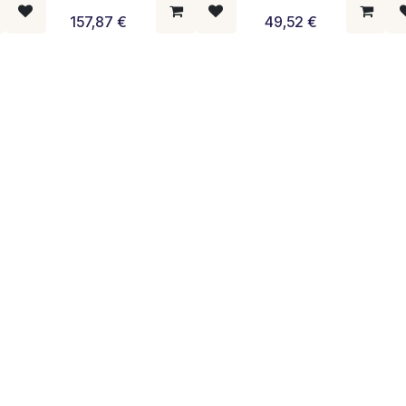
157,87
€
49,52
€