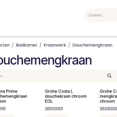
webshop
Over ons
Professioneel
Blog
vakan
ucten
Badkamer
Kraanwerk
Douchemengkraan
ouchemengkraan
ina Prime
Grohe Costa L
Grohe C
hemengkraan
douchekraan chroom
mengkra
oom
EOL
chroom
151
26010001
2633000