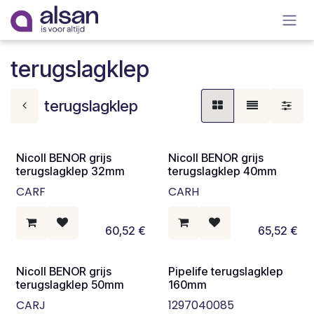
Overslaan naar inhoud
terugslagklep
terugslagklep
Nicoll BENOR grijs
Nicoll BENOR grijs
terugslagklep 32mm
terugslagklep 40mm
CARF
CARH
60,52
€
65,52
€
Nicoll BENOR grijs
Pipelife terugslagklep
terugslagklep 50mm
160mm
CARJ
1297040085