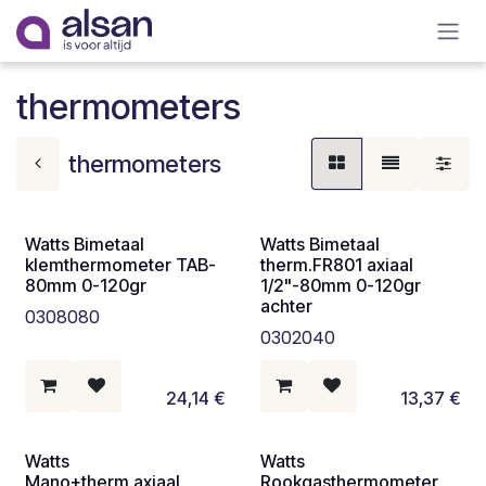
Overslaan naar inhoud
thermometers
thermometers
Watts Bimetaal
Watts Bimetaal
klemthermometer TAB-
therm.FR801 axiaal
80mm 0-120gr
1/2"-80mm 0-120gr
achter
0308080
0302040
24,14
€
13,37
€
Watts
Watts
Mano+therm.axiaal
Rookgasthermometer