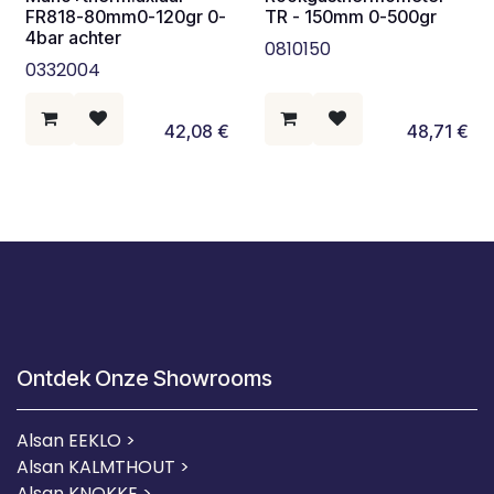
FR818-80mm0-120gr 0-
TR - 150mm 0-500gr
4bar achter
0810150
0332004
42,08
€
48,71
€
Ontdek Onze Showrooms
Alsan EEKLO >
Alsan KALMTHOUT >
Alsan KNOKKE >