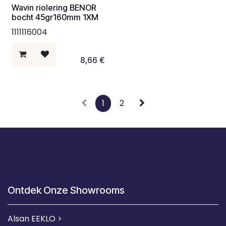
Wavin riolering BENOR
bocht 45gr160mm 1XM
1111116004
8,66
€
1
2
Ontdek Onze Showrooms
Alsan EEKLO >