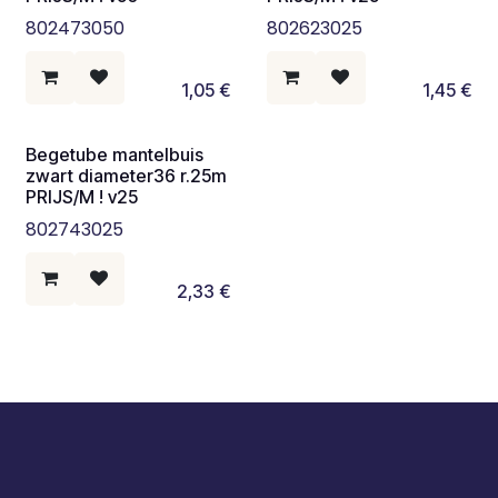
802473050
802623025
1,05
€
1,45
€
Begetube mantelbuis
zwart diameter36 r.25m
PRIJS/M ! v25
802743025
2,33
€