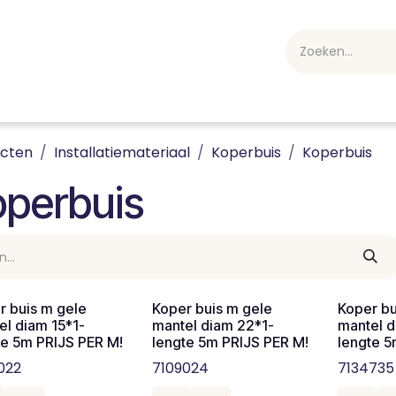
webshop
Over ons
Professioneel
Blog
vakan
ucten
Installatiemateriaal
Koperbuis
Koperbuis
operbuis
r buis m gele
Koper buis m gele
Koper bu
el diam 15*1-
mantel diam 22*1-
mantel d
te 5m PRIJS PER M!
lengte 5m PRIJS PER M!
lengte 5
022
7109024
7134735