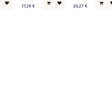
17,29
€
26,27
€