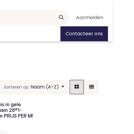
Aanmelden
tiedagen
Contacteer ons
Naam (A-Z)
Sorteren op:
is m gele
iam 28*1-
m PRIJS PER M!