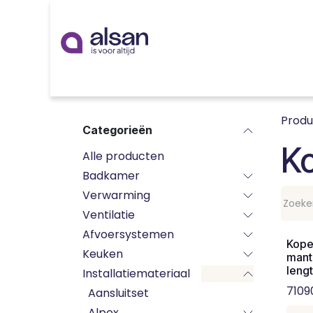
Overslaan naar inhoud
Inspiratie
badkamer
keuken
technieken
Prod
Categorieën
K
Alle producten
Badkamer
Verwarming
Ventilatie
Afvoersystemen
Kope
Keuken
mant
leng
Installatiemateriaal
7109
Aansluitset
Alpex