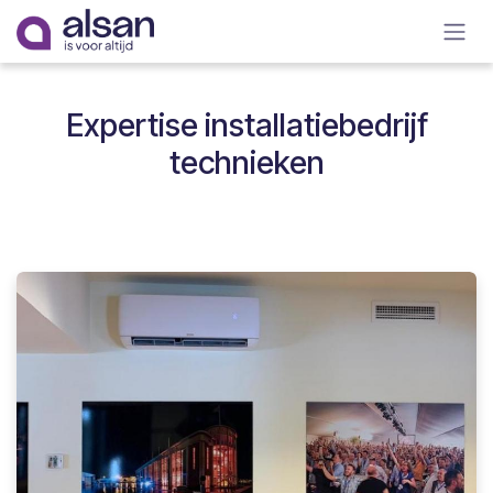
Overslaan naar inhoud
Expertise installatiebedrijf
technieken