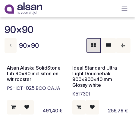
Overslaan naar inhoud
90x90
90x90
Alsan Alaska SolidStone
Ideal Standard Ultra
tub 90x90 incl sifon en
Light Douchebak
wit rooster
900x900x40 mm
Glossy white
PS-ICT-025.BCO CAJA
K517301
491,40
€
256,79
€