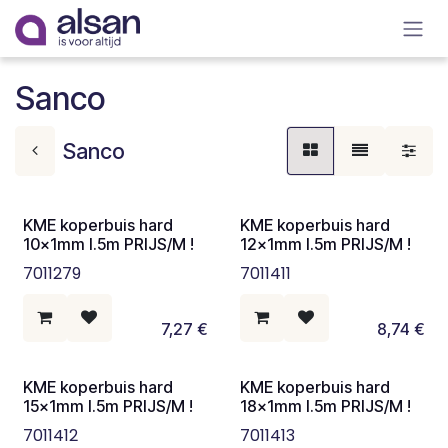
Overslaan naar inhoud
Sanco
Sanco
KME koperbuis hard
KME koperbuis hard
10x1mm l.5m PRIJS/M !
12x1mm l.5m PRIJS/M !
7011279
7011411
7,27
€
8,74
€
KME koperbuis hard
KME koperbuis hard
15x1mm l.5m PRIJS/M !
18x1mm l.5m PRIJS/M !
7011412
7011413