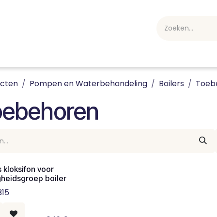
webshop
Over ons
Professioneel
Blog
vakan
ucten
Pompen en Waterbehandeling
Boilers
Toeb
oebehoren
 kloksifon voor
igheidsgroep boiler
315