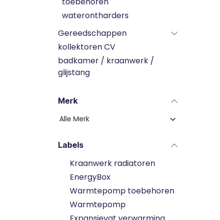
toebehoren
waterontharders
Gereedschappen
kollektoren CV
badkamer / kraanwerk /
glijstang
Merk
Labels
Kraanwerk radiatoren
EnergyBox
Warmtepomp toebehoren
Warmtepomp
Expansievat verwarming