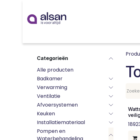
Overslaan naar inhoud
Inspiratie
badkamer
keuken
technieken
Prod
Categorieën
T
Alle producten
Badkamer
Verwarming
Ventilatie
Afvoersystemen
Watts
Keuken
veil
Installatiemateriaal
1892
Pompen en
Waterbehandeling