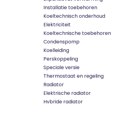
Installatie toebehoren
Koeltechnisch onderhoud
Elektriciteit
Koeltechnische toebehoren
Condenspomp
Koelleiding
Perskoppeling
Speciale versie
Thermostaat en regeling
Radiator
Elektrische radiator
Hybride radiator
Vloerverwarming
Circulatiepomp
verwarming
Convectoren