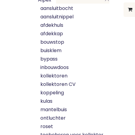
aansluitbocht
aansluitnippel
afdekhuls
afdekkap
bouwstop
buisklem
bypass
inbouwdoos
kollektoren
kollektoren CV
koppeling
kulas
mantelbuis
ontluchter
roset
toebehoren voor kollektor