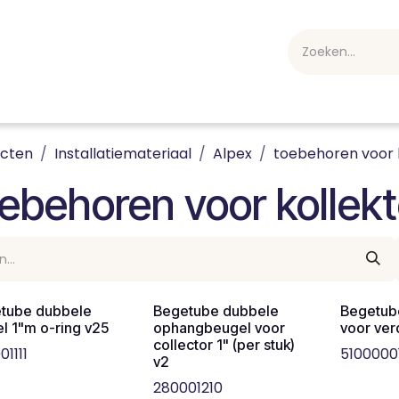
webshop
Over ons
Professioneel
Blog
vakan
ucten
Installatiemateriaal
Alpex
toebehoren voor 
ebehoren voor kollekt
tube dubbele
Begetube dubbele
Begetub
el 1"m o-ring v25
ophangbeugel voor
voor ver
collector 1" (per stuk)
01111
5100000
v2
280001210