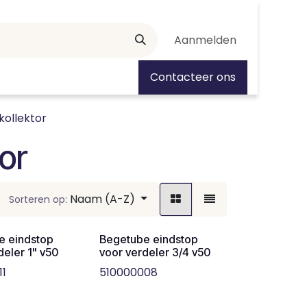
Aanmelden
tiedagen
Contacteer ons
kollektor
or
Naam (A-Z)
Sorteren op:
e eindstop
Begetube eindstop
deler 1" v50
voor verdeler 3/4 v50
11
510000008