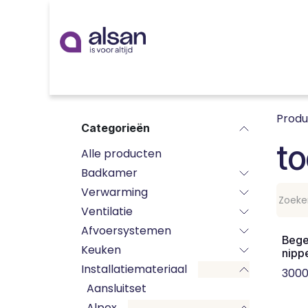
Overslaan naar inhoud
Inspiratie
badkamer
keuken
technieken
Prod
Categorieën
to
Alle producten
Badkamer
Verwarming
Ventilatie
Afvoersystemen
Bege
Keuken
nipp
Installatiemateriaal
3000
Aansluitset
Alpex