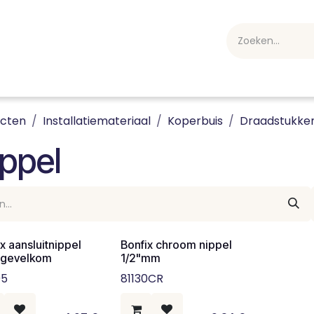
webshop
Over ons
Professioneel
Blog
vakan
ucten
Installatiemateriaal
Koperbuis
Draadstukke
ppel
x aansluitnippel
Bonfix chroom nippel
 gevelkom
1/2"mm
05
81130CR