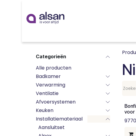
Overslaan naar inhoud
Inspiratie
badkamer
keuken
technieken
Prod
Categorieën
Ni
Alle producten
Badkamer
Verwarming
Ventilatie
Afvoersystemen
Bonfi
Keuken
voor
Installatiemateriaal
977
Aansluitset
Alpex