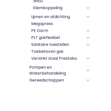
Wicu
Klemkoppeling
Lijmen en afdichting
Megapress
PE Darm
PLT gasflexibel
Sanitaire toestellen
Toebehoren gas
Verzinkt staal Prestabo
Pompen en
Waterbehandeling
Gereedschappen
kollektoren CV
badkamer / kraanwerk /
glijstang