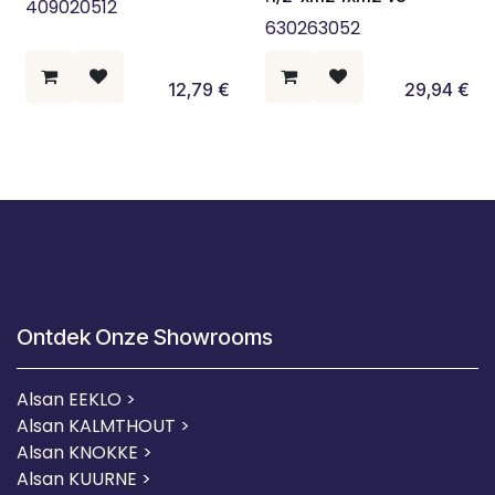
409020512
630263052
12,79
€
29,94
€
Ontdek Onze Showrooms
Alsan EEKLO >
Alsan KALMTHOUT >
Alsan KNOKKE >
Alsan KUURNE
>