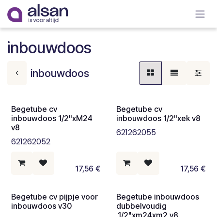
Overslaan naar inhoud
inbouwdoos
inbouwdoos
Begetube cv
Begetube cv
inbouwdoos 1/2"xM24
inbouwdoos 1/2"xek v8
v8
621262055
621262052
17,56
€
17,56
€
Begetube cv pijpje voor
Begetube inbouwdoos
inbouwdoos v30
dubbelvoudig
.1/2"xm24xm2 v8