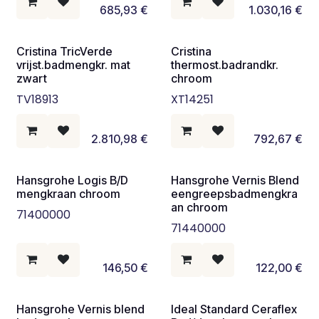
685,93
€
1.030,16
€
Cristina TricVerde
Cristina
vrijst.badmengkr. mat
thermost.badrandkr.
zwart
chroom
TV18913
XT14251
2.810,98
€
792,67
€
Hansgrohe Logis B/D
Hansgrohe Vernis Blend
mengkraan chroom
eengreepsbadmengkra
an chroom
71400000
71440000
146,50
€
122,00
€
Hansgrohe Vernis blend
Ideal Standard Ceraflex