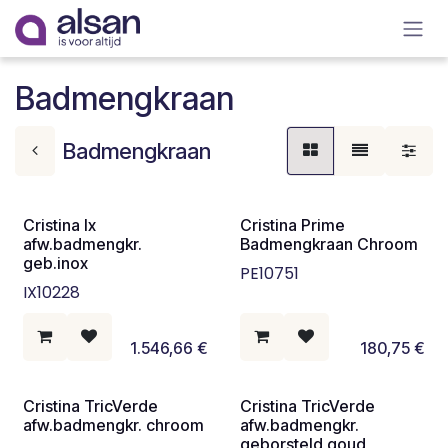
Overslaan naar inhoud
Badmengkraan
Badmengkraan
Cristina Ix
Cristina Prime
afw.badmengkr.
Badmengkraan Chroom
geb.inox
PE10751
IX10228
1.546,66
€
180,75
€
Cristina TricVerde
Cristina TricVerde
afw.badmengkr. chroom
afw.badmengkr.
geborsteld goud