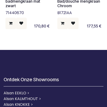
badmengkraan mat
Bad/douche mengkraan
zwart
Chroom
71440670
B1721AA
170,80
€
177,55
€
Ontdek Onze Showrooms
Alsan EEKLO >
Alsan KALMTHOUT >
Alsan KNOKKE >