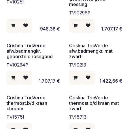
TV10251
messing
TV10296P
948,36
€
1.707,17
€
Cristina TricVerde
Cristina TricVerde
afw.badmengkr.
afw.badmengkr. mat
geborsteld rosegoud
zwart
TV10234P
TV10213
1.707,17
€
1.422,66
€
Cristina TricVerde
Cristina TricVerde
thermost.b/d kraan
thermost.b/d kraan mat
chroom
zwart
TV15751
TV15713