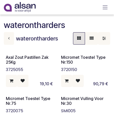
Overslaan naar inhoud
waterontharders
waterontharders
Axal Zout Pastillen Zak
Micromet Toestel Type
25Kg
Nr.150
3725055
3720150
19,10
€
90,79
€
Micromet Toestel Type
Micromet Vulling Voor
Nr.75
Nr.30
3720075
SMI005