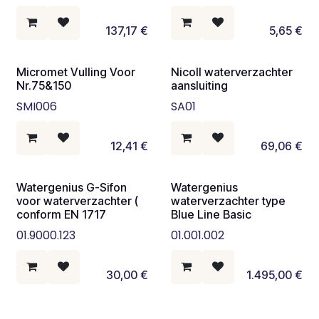
137,17
€
5,65
€
Micromet Vulling Voor
Nicoll waterverzachter
Nr.75&150
aansluiting
SMI006
SA01
12,41
€
69,06
€
Watergenius G-Sifon
Watergenius
voor waterverzachter (
waterverzachter type
conform EN 1717
Blue Line Basic
01.9000.123
01.001.002
30,00
€
1.495,00
€