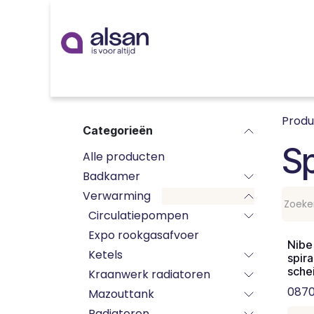
Overslaan naar inhoud
Inspiratie
badkamer
keuken
technieken
Prod
Categorieën
Sp
Alle producten
Badkamer
Verwarming
Circulatiepompen
Expo rookgasafvoer
Nibe
Ketels
spira
sche
Kraanwerk radiatoren
087
Mazouttank
Radiatoren