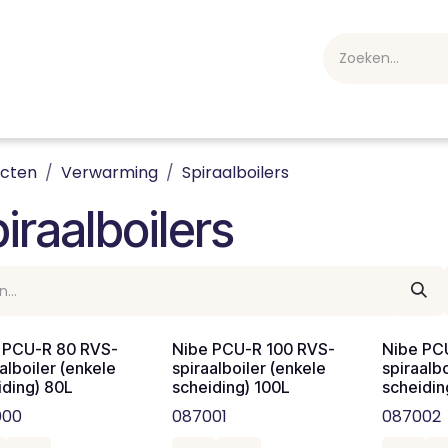
webshop
Over ons
Professioneel
Blog
vakan
ucten
Verwarming
Spiraalboilers
iraalboilers
 PCU-R 80 RVS-
Nibe PCU-R 100 RVS-
Nibe PC
alboiler (enkele
spiraalboiler (enkele
spiraalb
iding) 80L
scheiding) 100L
scheidin
000
087001
087002