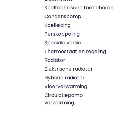
Koeltechnische toebehoren
Condenspomp
Koelleiding
Perskoppeling
Speciale versie
Thermostaat en regeling
Radiator
Elektrische radiator
Hybride radiator
Vloerverwarming
Circulatiepomp
verwarming
Convectoren
Radiator LT
Ventilatie badkamer
InstalBox