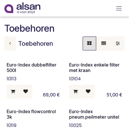
Overslaan naar inhoud
Toebehoren
Toebehoren
Euro-Index dubbelfilter
Euro-Index enkele filter
500l
met kraan
10113
10104
69,00
€
51,00
€
Euro-Index flowcontrol
Euro-Index
3k
pneum.peilmeter unitel
10119
10025