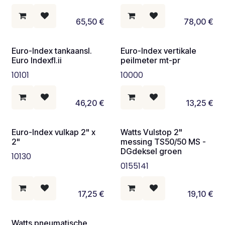
65,50
€
78,00
€
Euro-Index tankaansl.
Euro-Index vertikale
Euro Indexfl.ii
peilmeter mt-pr
10101
10000
46,20
€
13,25
€
Euro-Index vulkap 2" x
Watts Vulstop 2"
2"
messing TS50/50 MS -
DGdeksel groen
10130
0155141
17,25
€
19,10
€
Watts pneumatische