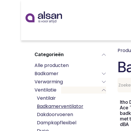
Overslaan naar inhoud
Inspiratie
badkamer
keuken
technieken
Prod
Categorieën
Ba
Alle producten
Badkamer
Verwarming
Ventilatie
Ventilair
Itho
Badkamerventilator
Ace 
badk
Dakdoorvoeren
met 
Dampkapflexibel
dBA
Duco