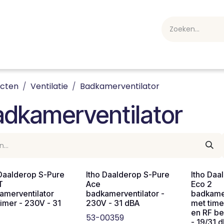
webshop
Over ons
Professioneel
Blog
vakan
ucten
Ventilatie
Badkamerventilator
dkamerventilator
 Daalderop S-Pure
Itho Daalderop S-Pure
Itho Daa
T
Ace
Eco 2
amerventilator
badkamerventilator -
badkamer
timer - 230V - 31
230V - 31 dBA
met time
en RF be
53-00359
- 19/31 