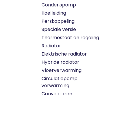
Condenspomp
Koelleiding
Perskoppeling
Speciale versie
Thermostaat en regeling
Radiator
Elektrische radiator
Hybride radiator
Vloerverwarming
Circulatiepomp
verwarming
Convectoren
Radiator LT
Ventilatie badkamer
InstalBox
Persfitting