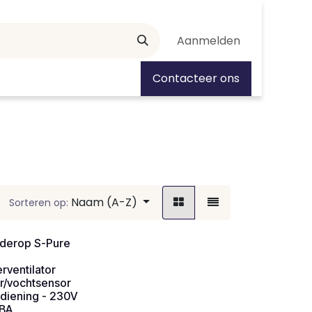
Aanmelden
tiedagen
Contacteer ons
Naam (A-Z)
Sorteren op:
lderop S-Pure
ventilator
r/vochtsensor
diening - 230V
dBA