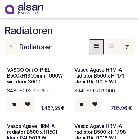
Overslaan naar inhoud
Radiatoren
Radiatoren
VASCO Oni O-P-EL
Vasco Agave HRM-A
B500xH1800mm 1000W
radiator B500 x H1171 -
wit kleur S600
kleur RAL9016 Wit
348050180EL0900
394050117LB1000
1.487,55
€
705,96
€
Vasco Agave HRM-A
Vasco Agave HRM-A
radiator B500 x H1501 -
radiator B500 x H1798 -
kleur RAL9016 Wit
kleur RAL9016 Wit