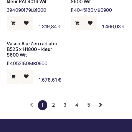
kleur RAL9016 Wit
S600 Wit
394090179LB1000
114045180MB0900
1.319,84
€
1.466,03
€
Vasco Alu-Zen radiator
B525 x H1800 - kleur
S600 Wit
114052180MB0900
1.678,61
€
1
2
3
4
5