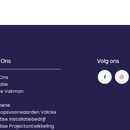
 Ons
Volg ons
 Ons
atie
Je Vakman
mene
oopsvoorwaarden Valcke
ise Installatiebedrijf
tise Projectontwikkeling