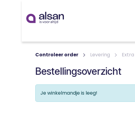
Overslaan naar inhoud
Inspiratie
badkamer
keuken
technieken
Controleer order
Levering
Extra
Bestellingsoverzicht
Je winkelmandje is leeg!