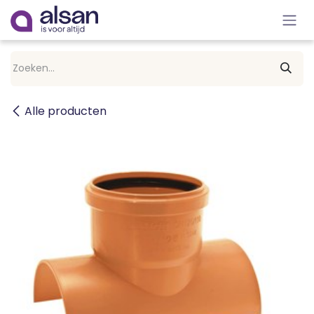
Overslaan naar inhoud
Alle producten