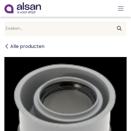
Overslaan naar inhoud
Alle producten