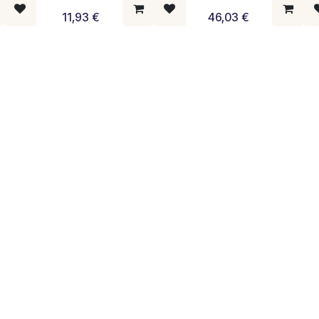
11,93
€
46,03
€