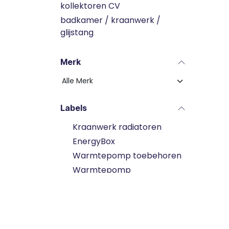
kollektoren CV
badkamer / kraanwerk /
glijstang
Merk
Labels
Kraanwerk radiatoren
EnergyBox
Warmtepomp toebehoren
Warmtepomp
Expansievat verwarming
Installatie toebehoren
Koeltechnisch onderhoud
Elektriciteit