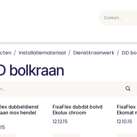
webshop
Over ons
Professioneel
Blog
vakan
ucten
Installatiemateriaal
Dienstkraanwerk
DD bo
D bolkraan
Flex dubbeldienst
FixaFlex dubdst bolvd
FixaFlex
raan inox hendel
Ekolux chroom
Ekomat 
12.12.15
12.10.15
.15