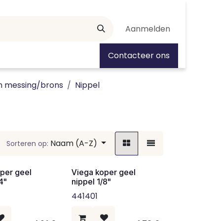
Aanmelden
tiedagen
Contacteer ons
n messing/brons
Nippel
Naam (A-Z)
Sorteren op:
per geel
Viega koper geel
4"
nippel 1/8"
441401