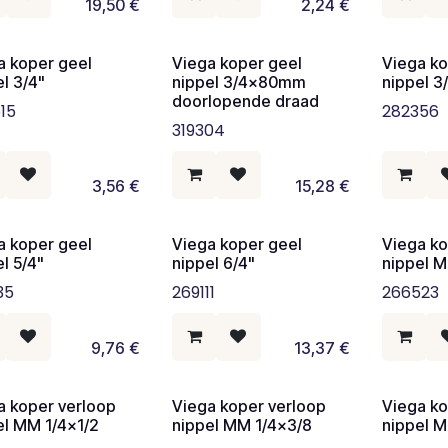
19,50
€
2,24
€
a koper geel
Viega koper geel
Viega ko
l 3/4"
nippel 3/4x80mm
nippel 3
doorlopende draad
15
282356
319304
3,56
€
15,28
€
a koper geel
Viega koper geel
Viega ko
l 5/4"
nippel 6/4"
nippel 
35
269111
266523
9,76
€
13,37
€
a koper verloop
Viega koper verloop
Viega ko
el MM 1/4x1/2
nippel MM 1/4x3/8
nippel M