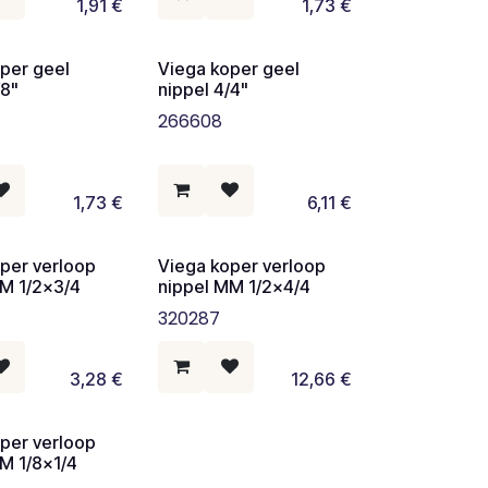
1,91
€
1,73
€
per geel
Viega koper geel
/8"
nippel 4/4"
266608
1,73
€
6,11
€
per verloop
Viega koper verloop
MM 1/2x3/4
nippel MM 1/2x4/4
320287
3,28
€
12,66
€
per verloop
M 1/8x1/4