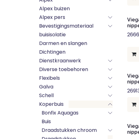
Alpex buizen
Alpex pers
Vieg
Bevestigingsmateriaal
nippe
buisisolatie
2666
Darmen en slangen
Dichtingen
Dienstkraanwerk
Diverse toebehoren
Vieg
Flexibels
nippe
Galva
2691
Schell
Koperbuis
Bonfix Aquagas
Buis
Vieg
Draadstukken chroom
nipp
Draadstukken