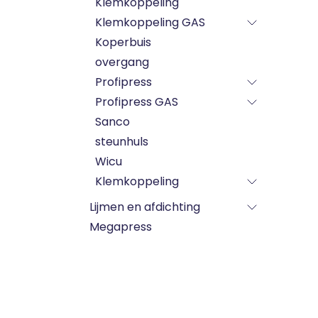
Klemkoppeling
Klemkoppeling GAS
Koperbuis
overgang
Profipress
Profipress GAS
Sanco
steunhuls
Wicu
Klemkoppeling
Lijmen en afdichting
Megapress
PE Darm
PLT gasflexibel
Sanitaire toestellen
Toebehoren gas