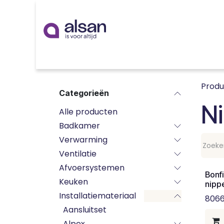
Overslaan naar inhoud
Inspiratie
badkamer
keuken
technieken
Prod
Categorieën
Ni
Alle producten
Badkamer
Verwarming
Ventilatie
Afvoersystemen
Bonf
Keuken
nippe
Installatiemateriaal
806
Aansluitset
Alpex