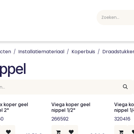
webshop
Over ons
Professioneel
Blog
vakan
ucten
Installatiemateriaal
Koperbuis
Draadstukke
ppel
ix koper geel
Viega koper geel
Viega ko
l 2"
nippel 1/2"
nippel 1/
60
266592
320416