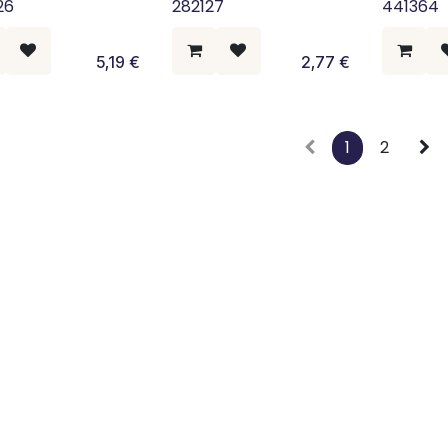
26
282127
441364
5,19
€
2,77
€
1
2