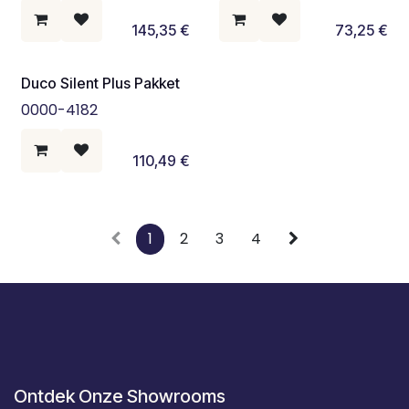
145,35
€
73,25
€
Duco Silent Plus Pakket
0000-4182
110,49
€
1
2
3
4
Ontdek Onze Showrooms