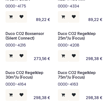
0000-4175
0000-4334
89,22
€
89,22
€
Duco CO2 Boxsensor
Duco CO2 Regelklep
(Silent Connect)
25m³/u (Focus)
0000-4216
0000-4208
273,56
€
298,38
€
Duco CO2 Regelklep
Duco CO2 Regelklep
30m³/u (Focus)
75m³/u (Focus)
0000-4164
0000-4163
298,38
€
298,38
€