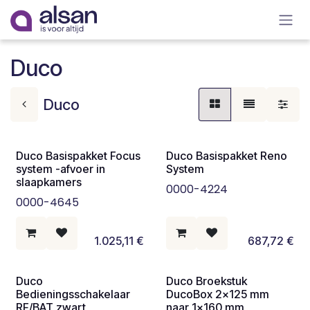
Overslaan naar inhoud
Duco
Duco
Duco Basispakket Focus
Duco Basispakket Reno
system -afvoer in
System
slaapkamers
0000-4224
0000-4645
1.025,11
€
687,72
€
Duco
Duco Broekstuk
Bedieningsschakelaar
DucoBox 2x125 mm
RF/BAT zwart
naar 1x160 mm