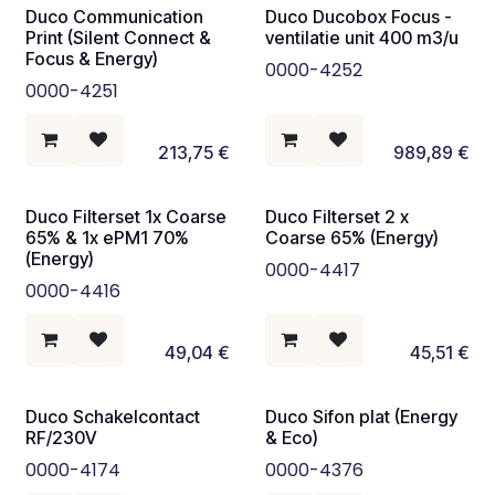
Duco Communication
Duco Ducobox Focus -
Print (Silent Connect &
ventilatie unit 400 m3/u
Focus & Energy)
0000-4252
0000-4251
213,75
€
989,89
€
Duco Filterset 1x Coarse
Duco Filterset 2 x
65% & 1x ePM1 70%
Coarse 65% (Energy)
(Energy)
0000-4417
0000-4416
49,04
€
45,51
€
Duco Schakelcontact
Duco Sifon plat (Energy
RF/230V
& Eco)
0000-4174
0000-4376