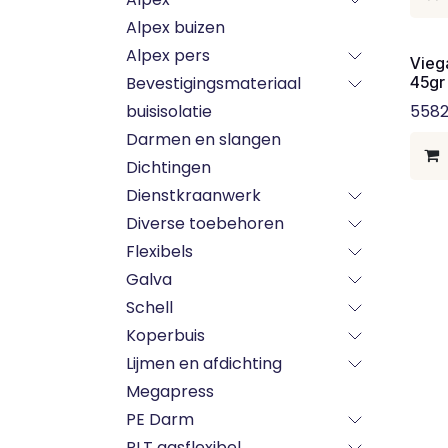
Alpex buizen
Alpex pers
Vieg
Bevestigingsmateriaal
45gr
buisisolatie
5582
Darmen en slangen
Dichtingen
Dienstkraanwerk
Diverse toebehoren
Flexibels
Galva
Schell
Koperbuis
Lijmen en afdichting
Megapress
PE Darm
PLT gasflexibel