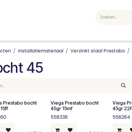
webshop
Over ons
Professioneel
Blog
vakan
ucten
Installatiemateriaal
Verzinkt staal Prestabo
ocht 45
a Prestabo bocht
Viega Prestabo bocht
Viega Pr
15ff
45gr 15mf
45gr 22F
260
558338
558284