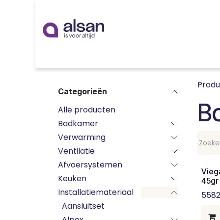
Overslaan naar inhoud
Inspiratie
badkamer
keuken
technieken
Prod
Categorieën
B
Alle producten
Badkamer
Verwarming
Ventilatie
Afvoersystemen
Vieg
Keuken
45gr 
Installatiemateriaal
558
Aansluitset
Alpex