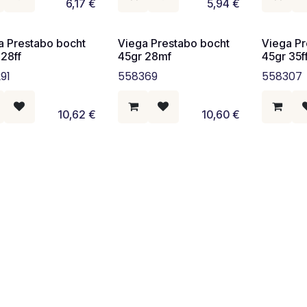
6,17
€
5,94
€
a Prestabo bocht
Viega Prestabo bocht
Viega Pr
 28ff
45gr 28mf
45gr 35f
91
558369
558307
10,62
€
10,60
€