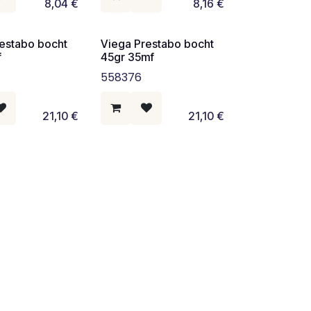
8,04
€
8,16
€
estabo bocht
Viega Prestabo bocht
f
45gr 35mf
558376
21,10
€
21,10
€