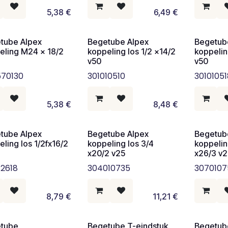
5,38
€
6,49
€
tube Alpex
Begetube Alpex
Begetub
eling M24 x 18/2
koppeling los 1/2 x14/2
koppelin
v50
v50
70130
301010510
3010105
5,38
€
8,48
€
tube Alpex
Begetube Alpex
Begetub
ling los 1/2fx16/2
koppeling los 3/4
koppelin
x20/2 v25
x26/3 v
12618
304010735
3070107
8,79
€
11,21
€
tube
Begetube T-eindstuk
Begetub