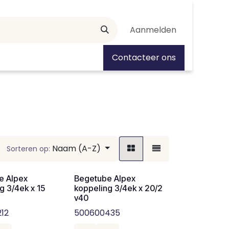
Aanmelden
tiedagen
Contacteer ons
Naam (A-Z)
Sorteren op:
e Alpex
Begetube Alpex
g 3/4ek x 15
koppeling 3/4ek x 20/2
v40
12
500600435