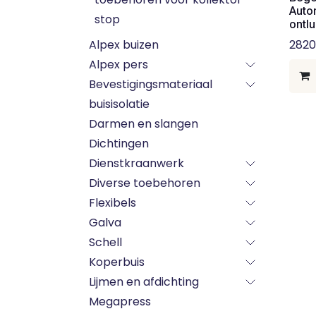
Auto
stop
ontlu
Alpex buizen
2820
Alpex pers
Bevestigingsmateriaal
buisisolatie
Darmen en slangen
Dichtingen
Dienstkraanwerk
Diverse toebehoren
Flexibels
Galva
Schell
Koperbuis
Lijmen en afdichting
Megapress