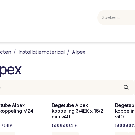
webshop
Over ons
Professioneel
Blog
vakan
ucten
Installatiemateriaal
Alpex
lpex
tube Alpex
Begetube Alpex
Begetub
koppeling M24
koppeling 3/4EK x 16/2
koppelin
2
mm v40
v40
70118
500600418
5006002