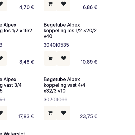
4,70
€
6,86
€
e Alpex
Begetube Alpex
g los 1/2 x16/2
koppeling los 1/2 x20/2
v40
18
304010535
8,48
€
10,89
€
e Alpex
Begetube Alpex
g vast 3/4
koppeling vast 4/4
25
x32/3 v10
56
307011066
17,83
€
23,75
€
e Waterslot