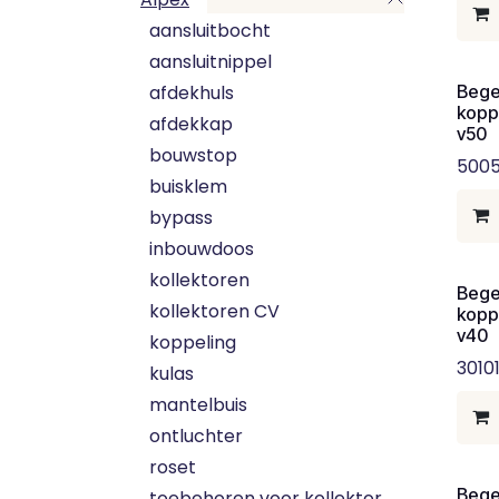
aansluitbocht
aansluitnippel
afdekhuls
Bege
kopp
afdekkap
v50
bouwstop
5005
buisklem
bypass
inbouwdoos
kollektoren
Bege
kollektoren CV
koppe
v40
koppeling
3010
kulas
mantelbuis
ontluchter
roset
Bege
toebehoren voor kollektor