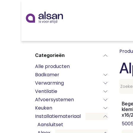
Overslaan naar inhoud
Inspiratie
badkamer
keuken
technieken
Prod
Categorieën
A
Alle producten
Badkamer
Verwarming
Ventilatie
Afvoersystemen
Bege
Keuken
klem
x16/
Installatiemateriaal
5005
Aansluitset
Alpex