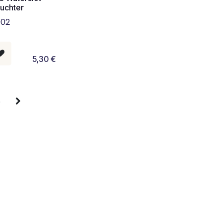
luchter
002
5,30
€
5