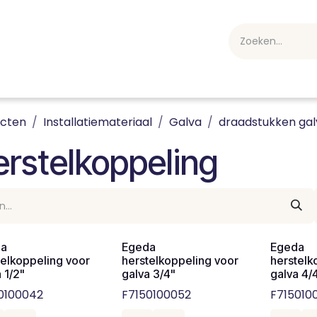
webshop
Over ons
Professioneel
Blog
vakan
ucten
Installatiemateriaal
Galva
draadstukken gal
rstelkoppeling
da
Egeda
Egeda
telkoppeling voor
herstelkoppeling voor
herstelk
 1/2"
galva 3/4"
galva 4/
0100042
F7150100052
F715010