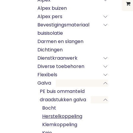
Alpex buizen
Alpex pers
Bevestigingsmateriaal
buisisolatie
Darmen en slangen
Dichtingen
Dienstkraanwerk
Diverse toebehoren
Flexibels
Galva
PE buis ommanteld
draadstukken galva
Bocht
Herstelkoppeling
Klemkoppeling
Knie