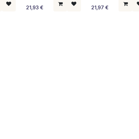
21,93
€
21,97
€