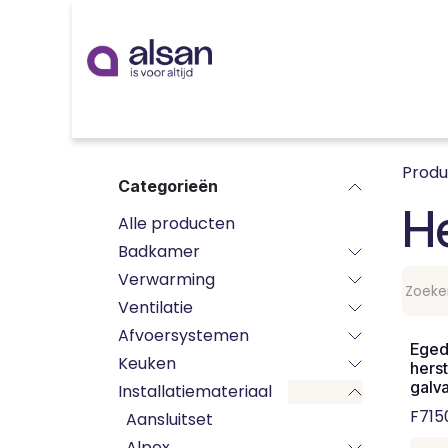
Overslaan naar inhoud
Inspiratie
badkamer
keuken
technieken
Prod
Categorieën
He
Alle producten
Badkamer
Verwarming
Ventilatie
Afvoersystemen
Ege
Keuken
hers
galva
Installatiemateriaal
F715
Aansluitset
Alpex