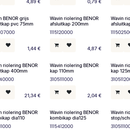
4,89
€
0,79
€
n BENOR grijs
Wavin riolering BENOR
Wavin ri
uitkap pvc 75mm
afsluitkap 200mm
afsluit
107000
1115120000
1115025
1,44
€
4,87
€
n riolering BENOR
Wavin riolering BENOR
Wavin ri
uitkap 400mm
kap 110mm
kap 12
040000
3105111000
3105112
21,34
€
2,04
€
n riolering BENOR
Wavin riolering BENOR
Wavin ri
ikap dia110
kombikap dia125
stop/sc
11000
1115412000
31051110