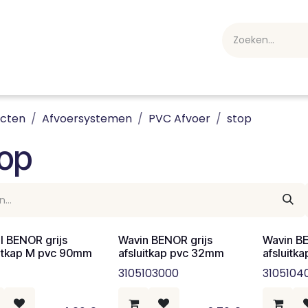
webshop
Over ons
Professioneel
Blog
vakan
ucten
Afvoersystemen
PVC Afvoer
stop
top
l BENOR grijs
Wavin BENOR grijs
Wavin BE
uitkap M pvc 90mm
afsluitkap pvc 32mm
afsluitk
3105103000
3105104