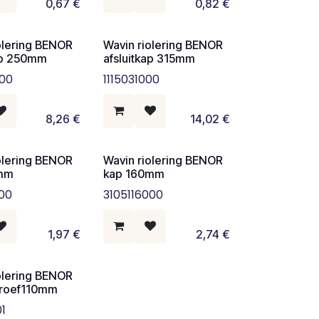
0,67
€
0,82
€
olering BENOR
Wavin riolering BENOR
kap 250mm
afsluitkap 315mm
000
1115031000
8,26
€
14,02
€
olering BENOR
Wavin riolering BENOR
5mm
kap 160mm
000
3105116000
1,97
€
2,74
€
olering BENOR
hroef110mm
01