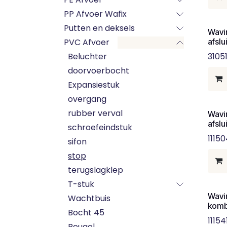
PP Afvoer Wafix
Putten en deksels
Wavi
PVC Afvoer
afsl
Beluchter
3105
doorvoerbocht
Expansiestuk
overgang
rubber verval
Wavi
afsl
schroefeindstuk
1115
sifon
stop
terugslagklep
T-stuk
Wavi
Wachtbuis
komb
Bocht 45
11154
Beugel