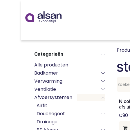
Overslaan naar inhoud
Inspiratie
badkamer
keuken
technieken
Prod
Categorieën
s
Alle producten
Badkamer
Verwarming
Ventilatie
Afvoersystemen
Nicol
Airfit
afsl
Douchegoot
C90
Drainage
PE Afvoer