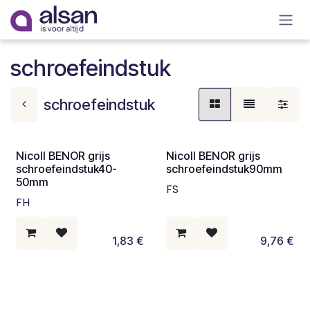
Overslaan naar inhoud
schroefeindstuk
schroefeindstuk
Nicoll BENOR grijs
Nicoll BENOR grijs
schroefeindstuk40-
schroefeindstuk90mm
50mm
FS
FH
1,83
€
9,76
€