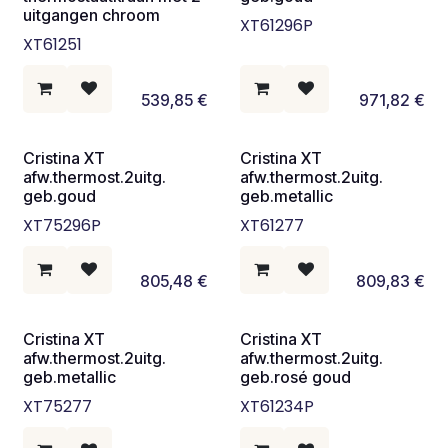
uitgangen chroom
XT61296P
XT61251
539,85
€
971,82
€
Cristina XT
Cristina XT
afw.thermost.2uitg.
afw.thermost.2uitg.
geb.goud
geb.metallic
XT75296P
XT61277
805,48
€
809,83
€
Cristina XT
Cristina XT
afw.thermost.2uitg.
afw.thermost.2uitg.
geb.metallic
geb.rosé goud
XT75277
XT61234P