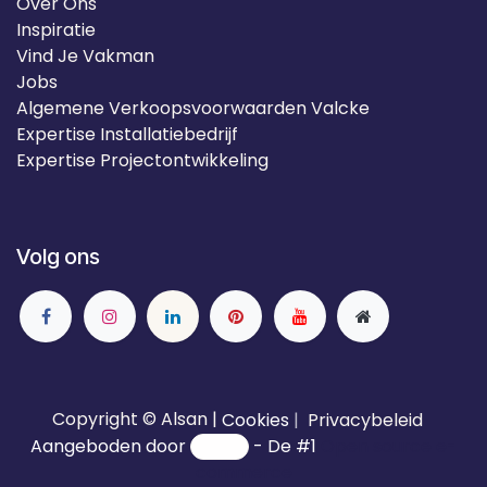
Over Ons
Inspiratie
Vind Je Vakman
Jobs
Algemene Verkoopsvoorwaarden Valcke
Expertise Installatiebedrijf
Expertise Projectontwikkeling
Volg ons
Copyright © Alsan |
Cookies
|
Privacybeleid
Aangeboden door
- De #1
Open source e-
commerce