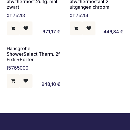
afw.thermost.2uitg. mat
afw.thermostaat 2
zwart
uitgangen chroom
XT75213
XT75251
671,17
€
446,84
€
Hansgrohe
ShowerSelect Therm. 2f
Fixfit+Porter
15765000
948,10
€