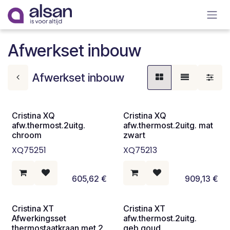
Overslaan naar inhoud
Afwerkset inbouw
Afwerkset inbouw
Cristina XQ
Cristina XQ
afw.thermost.2uitg.
afw.thermost.2uitg. mat
chroom
zwart
XQ75251
XQ75213
605,62
€
909,13
€
Cristina XT
Cristina XT
Afwerkingsset
afw.thermost.2uitg.
thermostaatkraan met 2
geb.goud