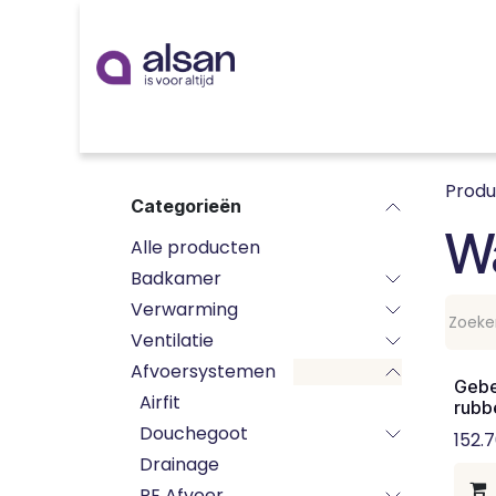
Overslaan naar inhoud
Inspiratie
badkamer
keuken
technieken
Prod
Categorieën
W
Alle producten
Badkamer
Verwarming
Ventilatie
Afvoersystemen
Gebe
Airfit
rubb
Douchegoot
152.7
Drainage
PE Afvoer