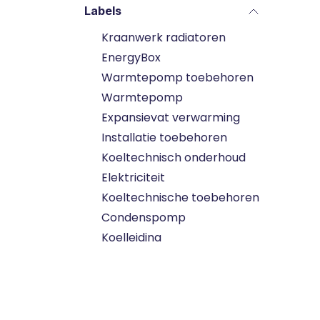
Labels
Kraanwerk radiatoren
EnergyBox
Warmtepomp toebehoren
Warmtepomp
Expansievat verwarming
Installatie toebehoren
Koeltechnisch onderhoud
Elektriciteit
Koeltechnische toebehoren
Condenspomp
Koelleiding
Perskoppeling
Speciale versie
Thermostaat en regeling
Radiator