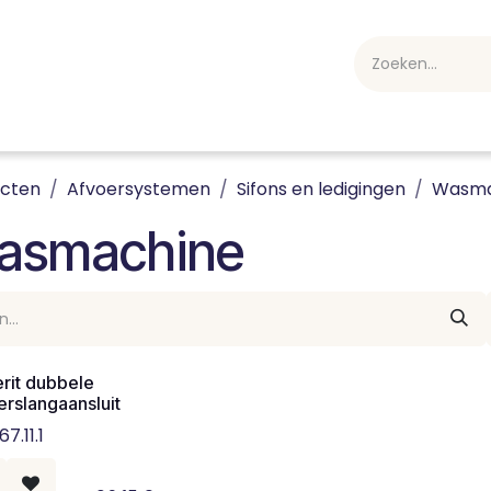
webshop
Over ons
Professioneel
Blog
vakan
ucten
Afvoersystemen
Sifons en ledigingen
Wasma
asmachine
rit dubbele
erslangaansluit
67.11.1