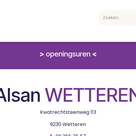
webshop
Over ons
Professioneel
Blog
vakan
>
openingsuren
<
Alsan
WETTERE
Kwatrechtsteenweg 113
9230 Wetteren