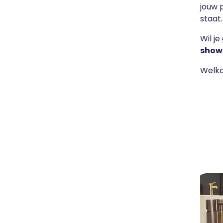
jouw 
staat
Wil j
show
Welk