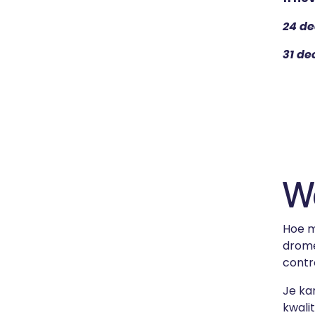
24 de
31 de
We
Hoe m
drome
contro
Je ka
kwalit