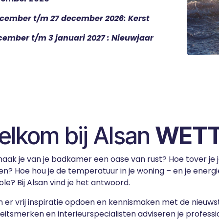
cember t/m 27 december 2026: Kerst
cember t/m 3 januari 2027 : Nieuwjaar
lkom bij Alsan
WETT
aak je van je badkamer een oase van rust? Hoe tover je j
n? Hoe hou je de temperatuur in je woning – en je energi
le? Bij Alsan vind je het antwoord.
n er vrij inspiratie opdoen en kennismaken met de nieuwste 
eitsmerken en interieurspecialisten adviseren je professio