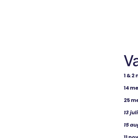
V
1 & 2
14 me
25 me
13 ju
15 au
11 no