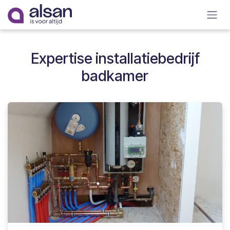
Overslaan naar inhoud
Expertise installatiebedrijf
badkamer