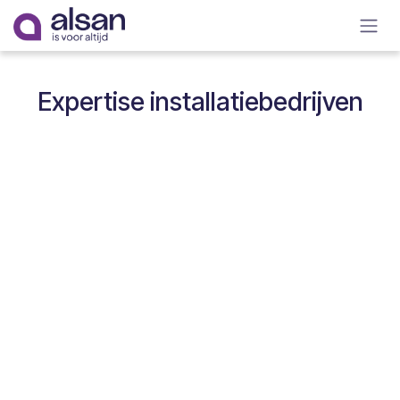
Overslaan naar inhoud
Expertise installatiebedrijven