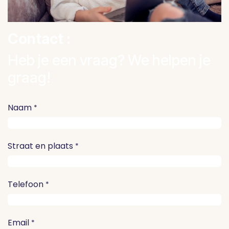
Contact :
Heb je een vraag? We helpen je
graag!
Naam
*
Straat en plaats
*
Telefoon
*
Email
*