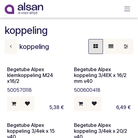
Overslaan naar inhoud
koppeling
koppeling
Begetube Alpex
Begetube Alpex
klemkoppeling M24
koppeling 3/4EK x 16/2
x16/2
mm v40
500570118
500600418
5,38
€
6,49
€
Begetube Alpex
Begetube Alpex
koppeling 3/4ek x 15
koppeling 3/4ek x 20/2
v40
v40