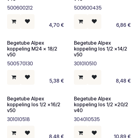
500600212
500600435
4,70
€
6,86
€
Begetube Alpex
Begetube Alpex
koppeling M24 x 18/2
koppeling los 1/2 x14/2
v50
v50
500570130
301010510
5,38
€
8,48
€
Begetube Alpex
Begetube Alpex
koppeling los 1/2 x16/2
koppeling los 1/2 x20/2
v50
v40
301010518
304010535
8,48
€
10,89
€