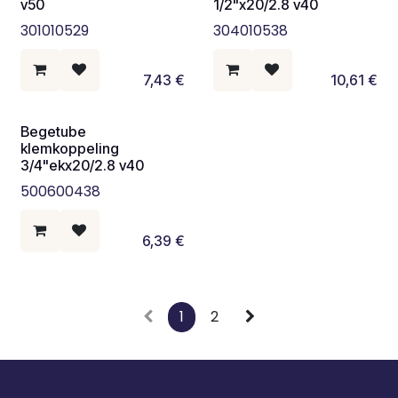
v50
1/2"x20/2.8 v40
301010529
304010538
7,43
€
10,61
€
Begetube
klemkoppeling
3/4"ekx20/2.8 v40
500600438
6,39
€
1
2