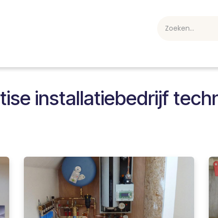
webshop
Over ons
Professioneel
Blog
vakan
ise installatiebedrijf tec