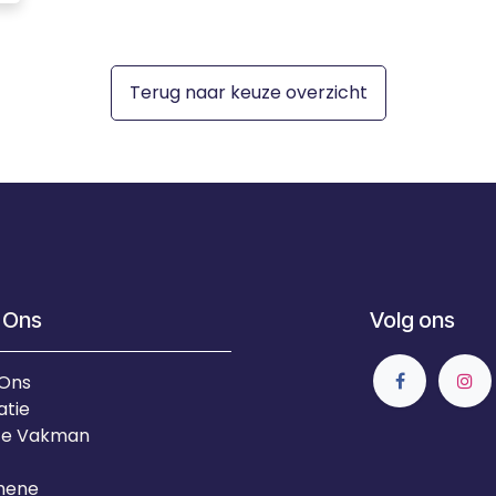
Terug naar keuze overzicht
 Ons
Volg ons
 Ons
atie
Je Vakman
mene