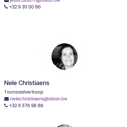
jessicaburm​
@alsan.be
+32 9 311 00 86
Nele Christiaens
Toonzaalverkoop
nelechristiaens@alsan.be
+32 9 376 98 88