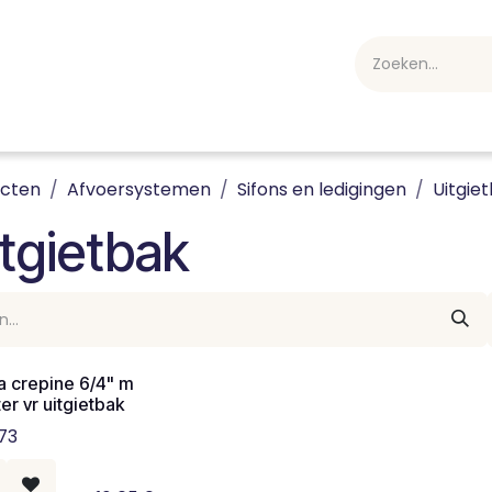
webshop
Over ons
Professioneel
Blog
vakan
ucten
Afvoersystemen
Sifons en ledigingen
Uitgie
tgietbak
a crepine 6/4" m
er vr uitgietbak
73