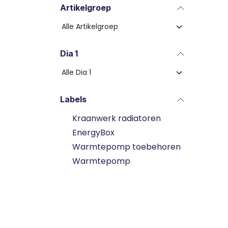
Artikelgroep
Dia 1
Labels
Kraanwerk radiatoren
EnergyBox
Warmtepomp toebehoren
Warmtepomp
Expansievat verwarming
Installatie toebehoren
Koeltechnisch onderhoud
Elektriciteit