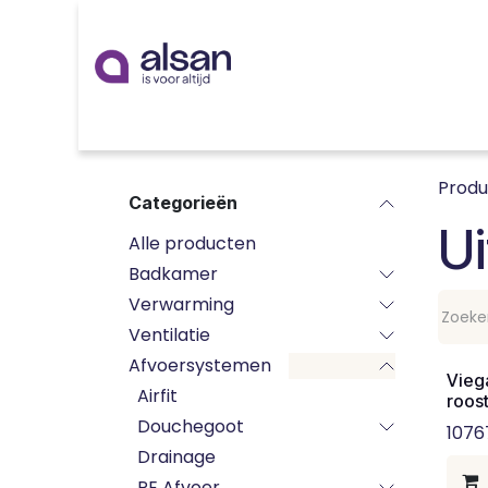
Overslaan naar inhoud
Inspiratie
badkamer
keuken
technieken
Prod
Categorieën
Ui
Alle producten
Badkamer
Verwarming
Ventilatie
Afvoersystemen
Vieg
Airfit
roost
Douchegoot
1076
Drainage
PE Afvoer