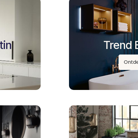
tin
Trend 
Ontd