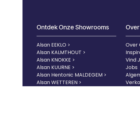
Ontdek Onze Showrooms
Over
Alsan EEKLO >
Over
Alsan KALMTHOUT >
Inspir
Alsan KNOKKE >
Vind 
Alsan KUURNE
>
Jobs
Alsan Hentonic MALDEGEM >
Alge
Alsan WETTEREN >
Verk
Centraal magazijn van Alsan
Expert
Exper
Copyright © Alsan |
Cookies
|
Privacybele