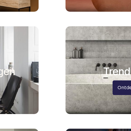
gen
Trend
Ontd