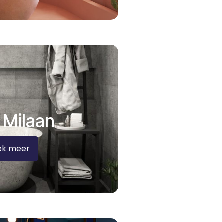
 Milaan
ek meer