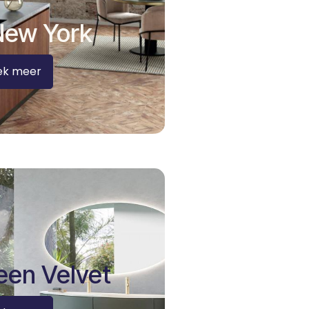
New York
ek meer
een Velvet