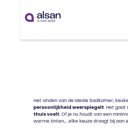
Overslaan naar inhoud
Inspiratie
badkamer
keuken
technieken
Het vinden van de ideale badkamer, keuken 
persoonlijkheid weerspiegelt
. Het gaat
thuis voelt
. Of je nu houdt van een mini
warme tinten,... elke keuze draagt bij aan 