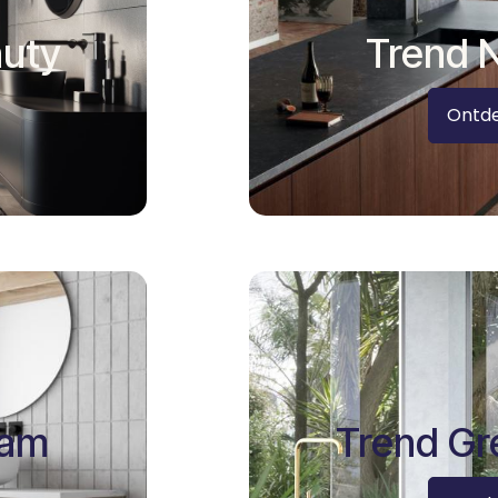
auty
Trend 
Ontd
dam
Trend Gr