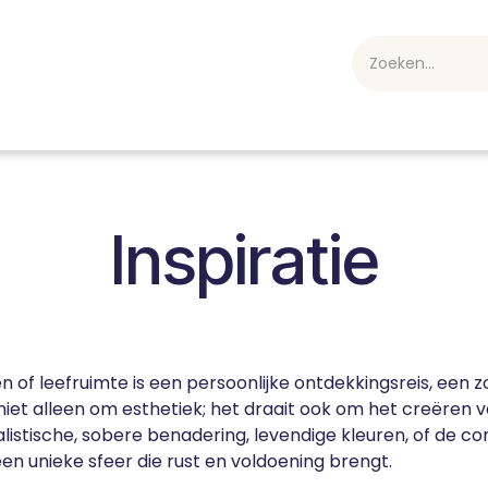
webshop
Over ons
Professioneel
Blog
vakan
Inspiratie
of leefruimte is een persoonlijke ontdekkingsreis, een zo
 niet alleen om esthetiek; het draait ook om het creëren
malistische, sobere benadering, levendige kleuren, of de
een unieke sfeer die rust en voldoening brengt.