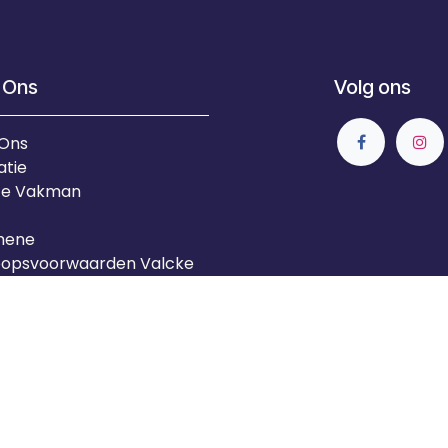
 Ons
Volg ons
 Ons
atie
Je Vakman
mene
oopsvoorwaarden Valcke
ise Installatiebedrijf
tise Projectontwikkeling
Aangeboden door
id