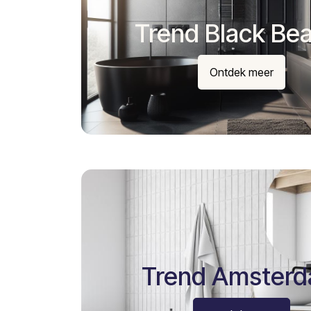
Trend Black Be
Ontdek meer
Trend Amster