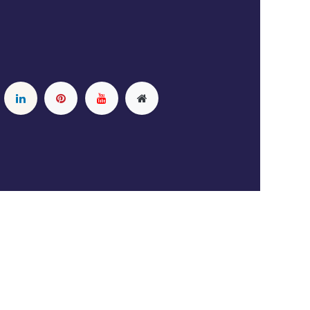
- De #1
Open source e-commerce