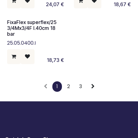
24,07
€
18,67
€
FixaFlex superflex/25
3/4Mx3/4F l.40cm 18
bar
25.05.0400.I
18,73
€
1
2
3