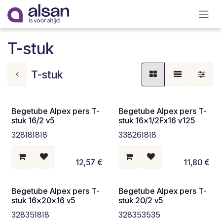
Overslaan naar inhoud
T-stuk
T-stuk
Begetube Alpex pers T-
Begetube Alpex pers T-
stuk 16/2 v5
stuk 16x1/2Fx16 v125
328181818
338261818
12,57
€
11,80
€
Begetube Alpex pers T-
Begetube Alpex pers T-
stuk 16x20x16 v5
stuk 20/2 v5
328351818
328353535