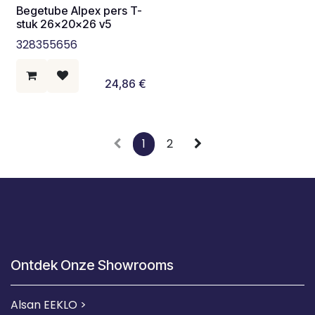
Begetube Alpex pers T-
stuk 26x20x26 v5
328355656
24,86
€
1
2
Ontdek Onze Showrooms
Alsan EEKLO >