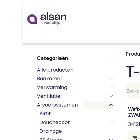
Overslaan naar inhoud
Inspiratie
badkamer
keuken
technieken
Prod
Categorieën
T-
Alle producten
Badkamer
Verwarming
Ventilatie
Afvoersystemen
Wafi
Airfit
ZWAR
Douchegoot
3412
Drainage
PE Afvoer