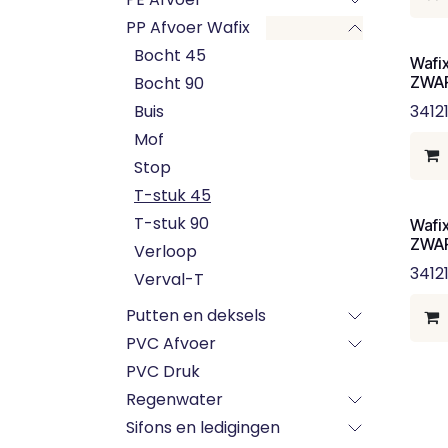
PP Afvoer Wafix
Bocht 45
Wafi
Bocht 90
ZWAR
Buis
3412
Mof
Stop
T-stuk 45
T-stuk 90
Wafi
ZWAR
Verloop
3412
Verval-T
Putten en deksels
PVC Afvoer
PVC Druk
Regenwater
Sifons en ledigingen