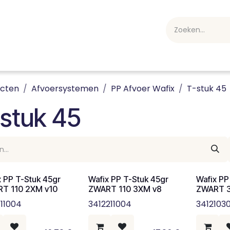
webshop
Over ons
Professioneel
Blog
vakan
ucten
Afvoersystemen
PP Afvoer Wafix
T-stuk 45
stuk 45
x PP T-Stuk 45gr
Wafix PP T-Stuk 45gr
Wafix PP
T 110 2XM v10
ZWART 110 3XM v8
ZWART 3
111004
3412211004
3412103