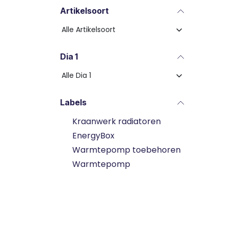
Artikelsoort
Dia 1
Labels
Kraanwerk radiatoren
EnergyBox
Warmtepomp toebehoren
Warmtepomp
Expansievat verwarming
Installatie toebehoren
Koeltechnisch onderhoud
Elektriciteit