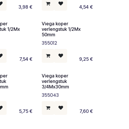
3,98
€
4,54
€
oper
Viega koper
tuk 1/2Mx
verlengstuk 1/2Mx
50mm
355012
7,54
€
9,25
€
oper
Viega koper
tuk
verlengstuk
0mm
3/4Mx30mm
355043
5,75
€
7,60
€