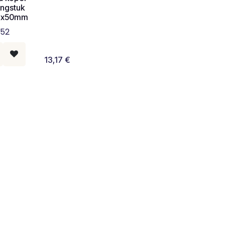
engstuk
Mx50mm
52
13,17
€