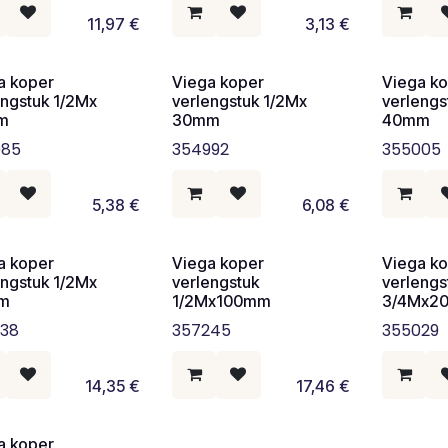
11,97
€
3,13
€
a koper
Viega koper
Viega k
engstuk 1/2Mx
verlengstuk 1/2Mx
verlengs
m
30mm
40mm
985
354992
355005
5,38
€
6,08
€
a koper
Viega koper
Viega k
engstuk 1/2Mx
verlengstuk
verlengs
m
1/2Mx100mm
3/4Mx2
38
357245
355029
14,35
€
17,46
€
a koper