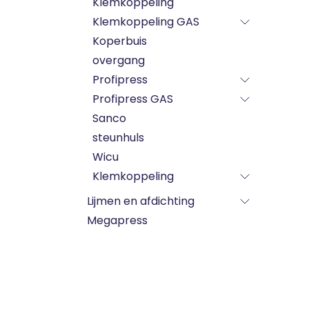
Klemkoppeling
Klemkoppeling GAS
Koperbuis
overgang
Profipress
Profipress GAS
Sanco
steunhuls
Wicu
Klemkoppeling
Lijmen en afdichting
Megapress
PE Darm
PLT gasflexibel
Sanitaire toestellen
Toebehoren gas