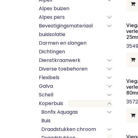
Alpex buizen
Alpex pers
Bevestigingsmateriaal
Vieg
verl
buisisolatie
25m
Darmen en slangen
354
Dichtingen
Dienstkraanwerk
Diverse toebehoren
Flexibels
Vieg
Galva
verl
80m
Schell
3572
Koperbuis
Bonfix Aquagas
Buis
Draadstukken chroom
Vieg
Draadstukken