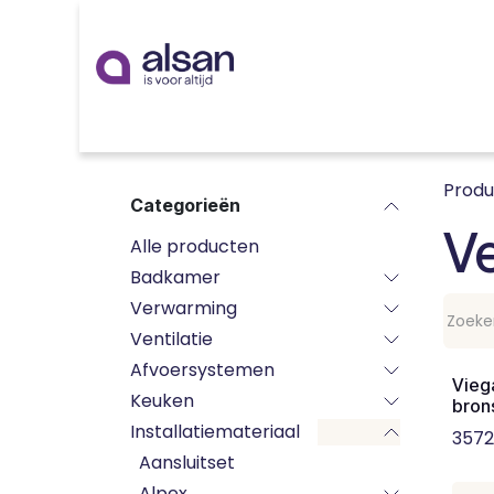
Overslaan naar inhoud
Inspiratie
badkamer
keuken
technieken
Prod
Categorieën
Ve
Alle producten
Badkamer
Verwarming
Ventilatie
Afvoersystemen
Vieg
Keuken
bron
Installatiemateriaal
3572
Aansluitset
Alpex