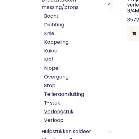
verl
messing/brons
3/4
Bocht
3572
Dichting
Knie
Koppeling
Kulas
Mof
Nippel
Overgang
Stop
Telleraansluiting
T-stuk
Verlengstuk
Verloop
Hulpstukken soldeer