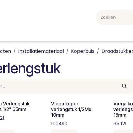
webshop
Over ons
Professioneel
Blog
vakan
ucten
Installatiemateriaal
Koperbuis
Draadstukke
rlengstuk
a Verlengstuk
Viega koper
Viega k
s 1/2" 65mm
verlengstuk 1/2Mx
verlengs
10mm
15mm
21
100490
651121