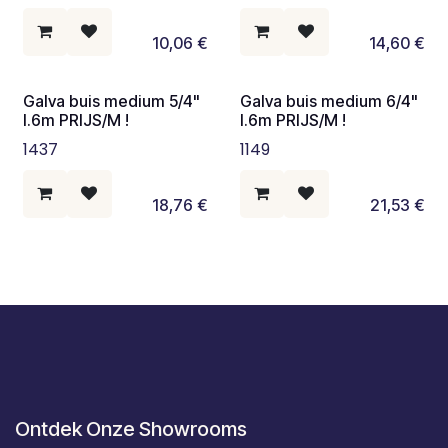
10,06
€
14,60
€
Galva buis medium 5/4"
Galva buis medium 6/4"
l.6m PRIJS/M !
l.6m PRIJS/M !
1437
1149
18,76
€
21,53
€
Ontdek Onze Showrooms