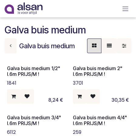
Overslaan naar inhoud
Galva buis medium
Galva buis medium
Galva buis medium 1/2"
Galva buis medium 2"
l.6m PRIJS/M !
l.6m PRIJS/M !
1841
3701
8,24
€
30,35
€
Galva buis medium 3/4"
Galva buis medium 4/4"
l.6m PRIJS/M !
l.6m PRIJS/M !
6112
259