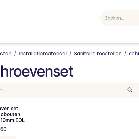
webshop
Over ons
Professioneel
Blog
vakan
ucten
Installatiemateriaal
Sanitaire toestellen
sch
chroevenset
aven set
bobouten
110mm EOL
360