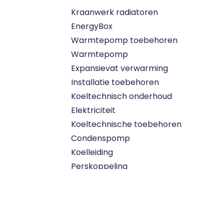
Kraanwerk radiatoren
EnergyBox
Warmtepomp toebehoren
Warmtepomp
Expansievat verwarming
Installatie toebehoren
Koeltechnisch onderhoud
Elektriciteit
Koeltechnische toebehoren
Condenspomp
Koelleiding
Perskoppeling
Speciale versie
Thermostaat en regeling
Radiator
Elektrische radiator