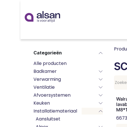
Overslaan naar inhoud
Inspiratie
badkamer
keuken
technieken
Prod
Categorieën
s
Alle producten
Badkamer
Verwarming
Ventilatie
Afvoersystemen
Walr
Keuken
lava
M8*
Installatiemateriaal
667
Aansluitset
Alpex