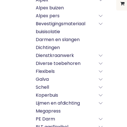
Alpex buizen
Alpex pers
Bevestigingsmateriaal
buisisolatie
Darmen en slangen
Dichtingen
Dienstkraanwerk
Diverse toebehoren
Flexibels
Galva
Schell
Koperbuis
Lijmen en afdichting
Megapress
PE Darm
PLT gasflexibel