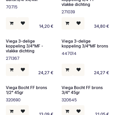
vlakke dichting
70715
271039
14,20
€
34,80
€
Viega 3-delige
Viega 3-delige
koppeling 3/4"MF -
koppeling 3/4"MF brons
vlakke dichting
447014
271367
24,27
€
24,27
€
Viega Bocht FF brons
Viega Bocht FF brons
1/2" 45gr
3/4" 45gr
320690
320645
13,09
€
21,05
€