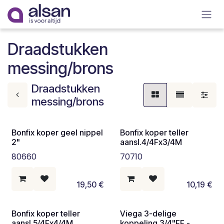
Overslaan naar inhoud
Draadstukken
messing/brons
Draadstukken
messing/brons
Bonfix koper geel nippel
Bonfix koper teller
2"
aansl.4/4Fx3/4M
80660
70710
19,50
€
10,19
€
Bonfix koper teller
Viega 3-delige
aansl.5/4Fx4/4M
koppeling 3/4"FF -