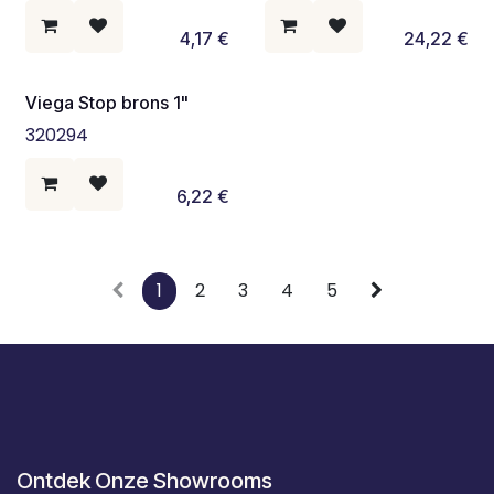
4,17
€
24,22
€
Viega Stop brons 1"
320294
6,22
€
1
2
3
4
5
Ontdek Onze Showrooms