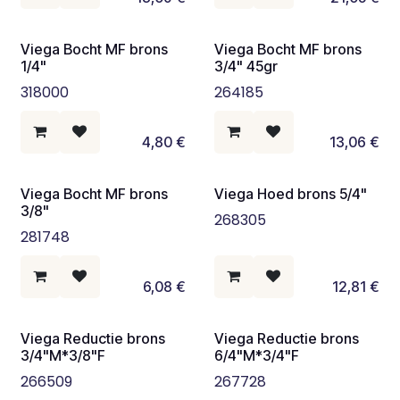
Viega Bocht MF brons
Viega Bocht MF brons
1/4"
3/4" 45gr
318000
264185
4,80
€
13,06
€
Viega Bocht MF brons
Viega Hoed brons 5/4"
3/8"
268305
281748
6,08
€
12,81
€
Viega Reductie brons
Viega Reductie brons
3/4"M*3/8"F
6/4"M*3/4"F
266509
267728