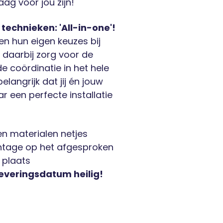
raag voor jou zijn!
echnieken: 'All-in-one'!
en hun eigen keuzes bij
 daarbij zorg voor de
e coördinatie in het hele
langrijk dat jij én jouw
r een perfecte installatie
en materialen netjes
ntage op het afgesproken
 plaats
leveringsdatum heilig!