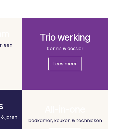
am
Trio werking
n een
Kennis & dossier
Lees meer
s
All-in-one
s & jaren
badkamer, keuken & technieken