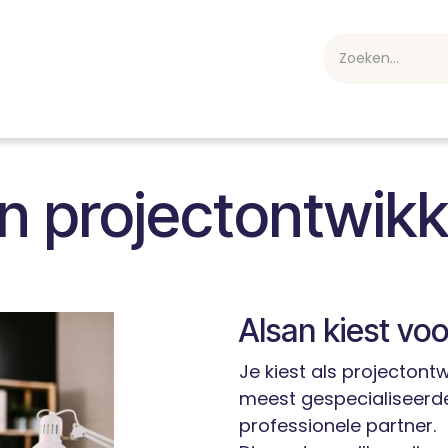
webshop
Over ons
Professioneel
Blog
vakan
en projectontwikk
Alsan kiest voo
Je kiest als projectont
meest gespecialiseerd
professionele partner.