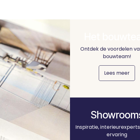
Het bouwte
Ontdek de voordelen va
bouwteam!
Lees meer
Showroom
Inspiratie, interieurexpert
ervaring