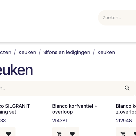
webshop
Over ons
Professioneel
Blog
vakan
ucten
Keuken
Sifons en ledigingen
Keuken
euken
co SILGRANIT
Blanco korfventiel +
Blanco k
ing set
overloop
z.overlo
33
214381
212948