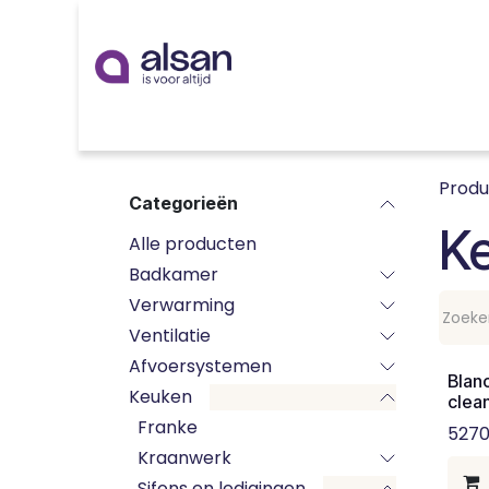
Overslaan naar inhoud
Inspiratie
badkamer
keuken
technieken
Prod
Categorieën
K
Alle producten
Badkamer
Verwarming
Ventilatie
Afvoersystemen
Blan
Keuken
clean
Franke
5270
Kraanwerk
Sifons en ledigingen